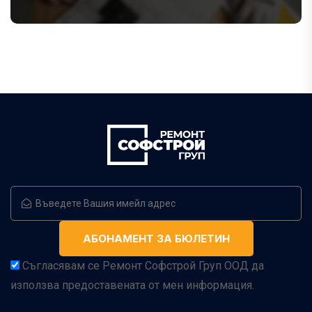
Съгласявам се Ремонт Софстрой Груп ООД да
използва предоставената от мен информация.