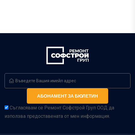
Съгласявам се Ремонт Софстрой Груп ООД да
използва предоставената от мен информация.